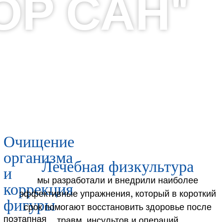
ОР САН"
Очищение
организма
Лечебная физкультура
и
мы разработали и внедрили наиболее
коррекция
эффективные упражнения, который в короткий
фигуры
срок помогают восстановить здоровье после
поэтапная
травм, инсультов и операций