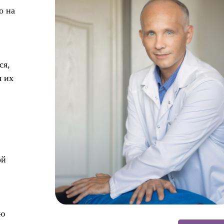
о на
ся,
я их
ой
ую