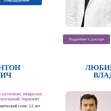
СберЗдоровье
Подробнее о докторе
АНТОН
ЛЮБИ
ВИЧ
ВЛА
-остеопат, невролог,
нуальный терапевт
нический стаж: 12 лет